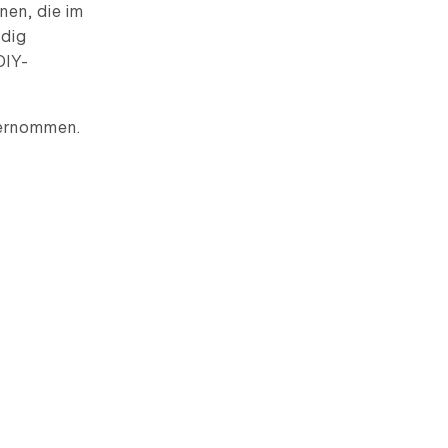
en, die im
ndig
DIY-
übernommen.