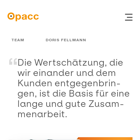
TEAM
DORIS FELLMANN
Die Wert­schät­zung, die
wir einander und dem
Kunden ent­ge­gen­brin­
gen, ist die Basis für eine
ERP
lange und gute Zu­sam­
Online Shop
men­ar­beit.
CRM