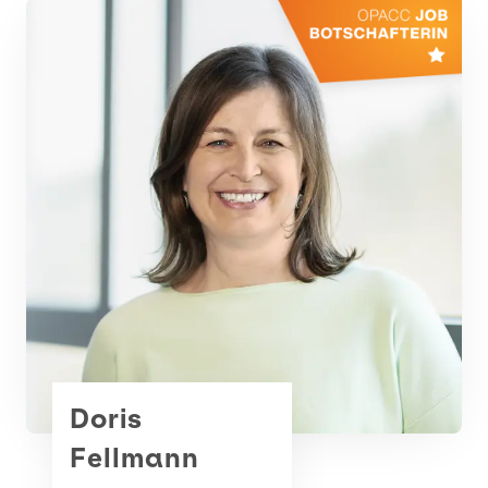
Projektmanagement
User Experience Design
Business Development
Academy
Opacc
Team
News
Doris
Events
Fellmann