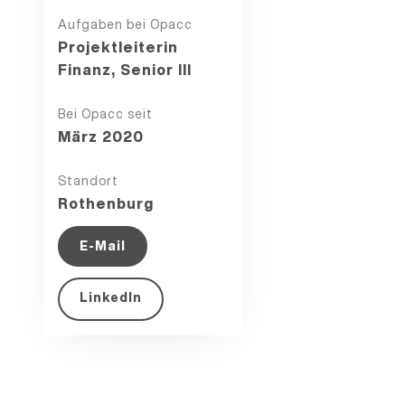
Willst Du Dich mit mir
Aufgaben bei Opacc
über die Kultur und
Projektleiterin
offenen Stellen bei
Finanz, Senior III
Opacc unterhalten?
Hier hast Du die
Doris
Bei Opacc seit
Möglichkeit.
Fellmann
März 2020
Kontaktiere mich über LinkedIn:
Standort
Rothenburg
LinkedIn
E-Mail
Oder nutze gleich die Gelegenheit, um mir ein paar
LinkedIn
Fragen zu stellen:
Los geht's