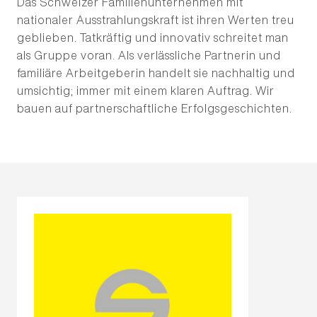
Das Schweizer Familienunternehmen mit
nationaler Ausstrahlungskraft ist ihren Werten treu
geblieben. Tatkräftig und innovativ schreitet man
als Gruppe voran. Als verlässliche Partnerin und
Projektmanagement
familiäre Arbeitgeberin handelt sie nachhaltig und
User Experience Design
umsichtig; immer mit einem klaren Auftrag. Wir
bauen auf partnerschaftliche Erfolgsgeschichten.
Business Development
Academy
Opacc
Team
News
Events