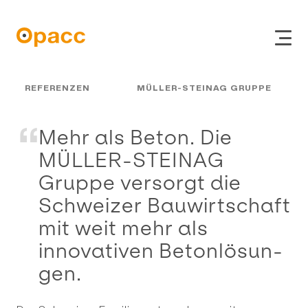
REFERENZEN
MÜLLER-STEINAG GRUPPE
Mehr als Beton. Die
MÜLLER-STEINAG
Gruppe versorgt die
Schweizer Bau­wirt­schaft
ERP
mit weit mehr als
Online Shop
innovativen Be­ton­lö­sun­
CRM
gen.