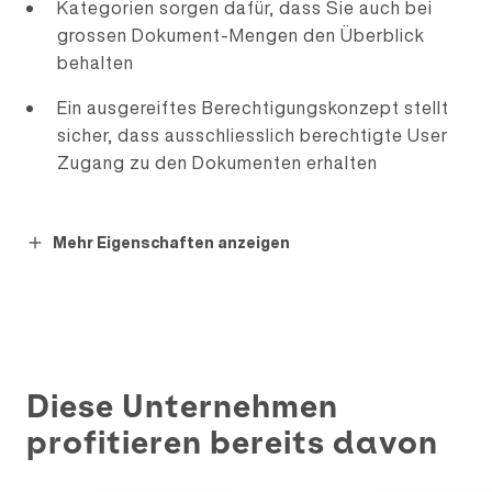
Kategorien sorgen dafür, dass Sie auch bei
grossen Dokument-Mengen den Überblick
behalten
Ein ausgereiftes Berechtigungskonzept stellt
sicher, dass ausschliesslich berechtigte User
Zugang zu den Dokumenten erhalten
Sie finden Dokumente strukturiert, über die
verlinkten Datenobjekte oder über die
Mehr Eigenschaften anzeigen
Volltextsuche
Die Zugriffs-History ist konfigurierbar
DMAS kann E-Mails und Anhänge direkt aus
Outlook oder Exchange übernehmen
Diese Unternehmen
profitieren bereits davon