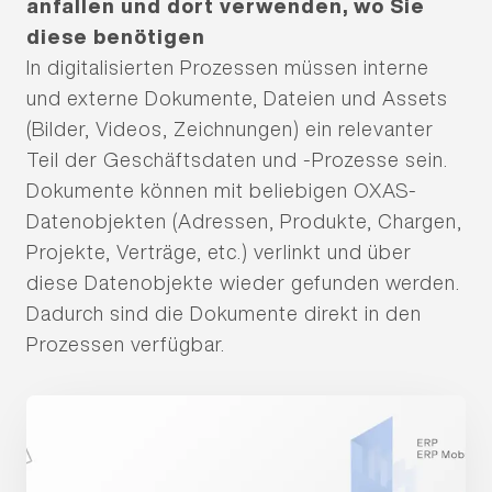
anfallen und dort verwenden, wo Sie
diese benötigen
In digitalisierten Prozessen müssen interne
und externe Dokumente, Dateien und Assets
Projektmanagement
(Bilder, Videos, Zeichnungen) ein relevanter
User Experience Design
Teil der Geschäftsdaten und -Prozesse sein.
Business Development
Dokumente können mit beliebigen OXAS-
Academy
Datenobjekten (Adressen, Produkte, Chargen,
Projekte, Verträge, etc.) verlinkt und über
diese Datenobjekte wieder gefunden werden.
Dadurch sind die Dokumente direkt in den
Opacc
Prozessen verfügbar.
Team
News
Events