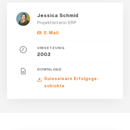
Jessica Schmid
Projektleiterin ERP
E-Mail
UMSETZUNG
2003
DOWNLOAD
Suisselearn Er­folgs­ge­
schich­te