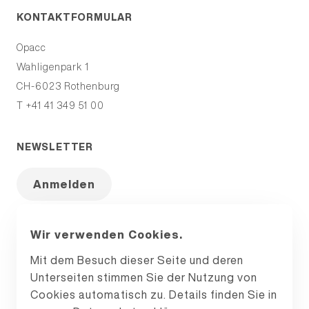
KONTAKTFORMULAR
Opacc
Wahligenpark 1
CH-6023
Rothenburg
T +41 41 349 51 00
NEWSLETTER
Anmelden
Wir verwenden Cookies.
© 2026 Opacc
Mit dem Besuch dieser Seite und deren
Newsletter
Unterseiten stimmen Sie der Nutzung von
Partner
Cookies automatisch zu. Details finden Sie in
Impressum