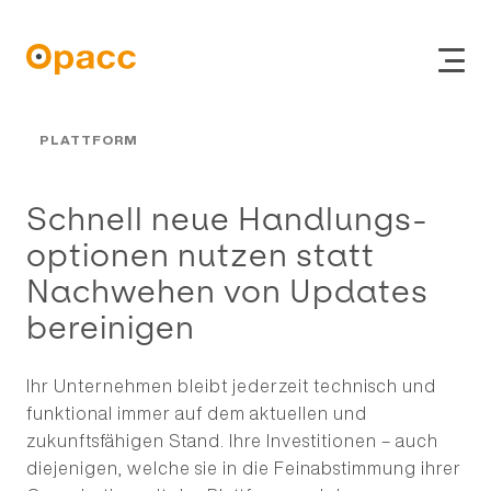
PLATTFORM
Schnell neue Hand­lungs­
op­ti­o­nen nutzen statt
Nachwehen von Updates
bereinigen
ERP
Online Shop
Ihr Unternehmen bleibt jederzeit technisch und
CRM
funktional immer auf dem aktuellen und
zukunftsfähigen Stand. Ihre Investitionen – auch
diejenigen, welche sie in die Feinabstimmung ihrer