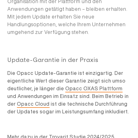
Organisation mit der Plattform und den
Anwendungen getätigt haben – bleiben erhalten.
Mit jedem Update erhalten Sie neue
Handlungsoptionen, welche Ihrem Unternehmen
Projektmanagement
umgehend zur Verfügung stehen.
User Experience Design
Business Development
Academy
Update-Garantie in der Praxis
Die Opacc Update-Garantie ist einzigartig. Der
eigentliche Wert dieser Garantie zeigt sich umso
deutlicher, je länger die
Opacc OXAS Plattform
Opacc
und Anwendungen im Einsatz sind. Beim Betrieb in
Team
der
Opacc Cloud
ist die technische Durchführung
News
der Updates sogar im Leistungsumfang inkludiert.
Events
Mehr dazu in der
Trovarit Studie 2024/2025